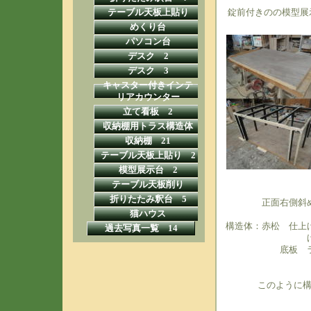
錠前付きのの模型展
テーブル天板上貼り
めくり台
パソコン台
デスク 2
デスク 3
キャスター付きインテ
リアカウンター
立て看板 2
収納棚用トラス構造体
収納棚 21
テーブル天板上貼り 2
模型展示台 2
テーブル天板削り
折りたたみ釈台 5
正面右側斜
猫ハウス
構造体：赤松 仕上
過去写真一覧 14
底板 
このように