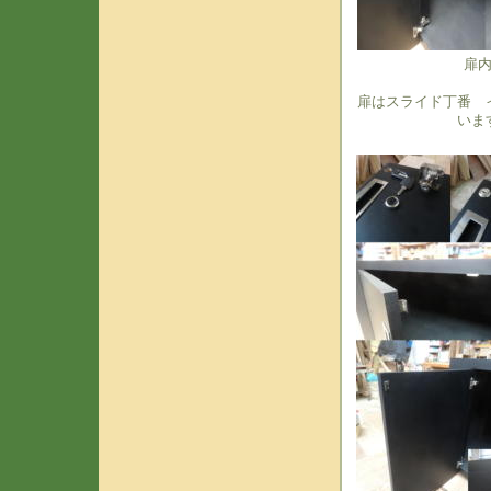
扉
扉はスライド丁番 
いま